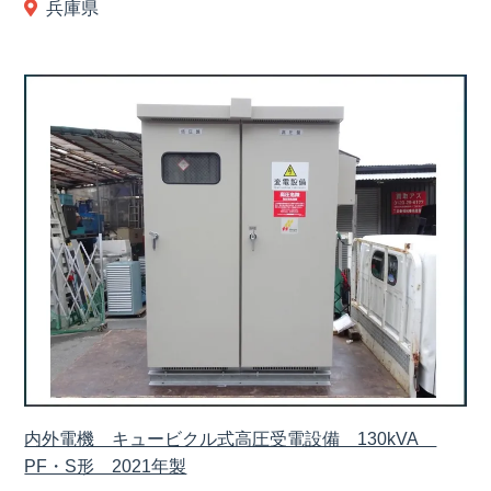
兵庫県
内外電機 キュービクル式高圧受電設備 130kVA
PF・S形 2021年製