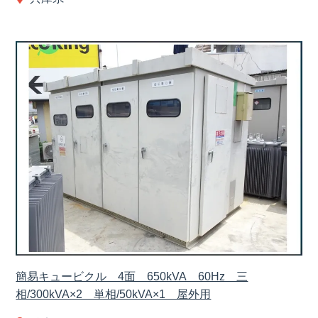
簡易キュービクル 4面 650kVA 60Hz 三
相/300kVA×2 単相/50kVA×1 屋外用