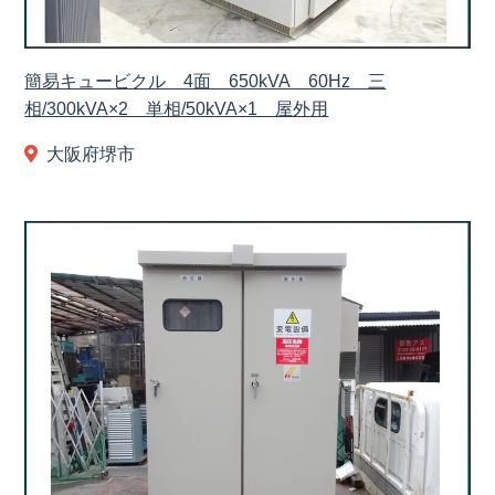
簡易キュービクル 4面 650kVA 60Hz 三
相/300kVA×2 単相/50kVA×1 屋外用
大阪府堺市