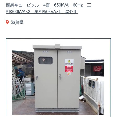
簡易キュービクル 4面 650kVA 60Hz 三
相/300kVA×2 単相/50kVA×1 屋外用
滋賀県