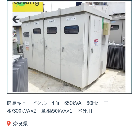
簡易キュービクル 4面 650kVA 60Hz 三
相/300kVA×2 単相/50kVA×1 屋外用
奈良県