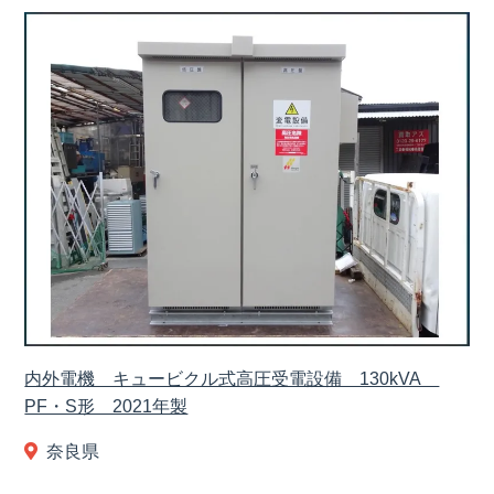
内外電機 キュービクル式高圧受電設備 130kVA
PF・S形 2021年製
奈良県