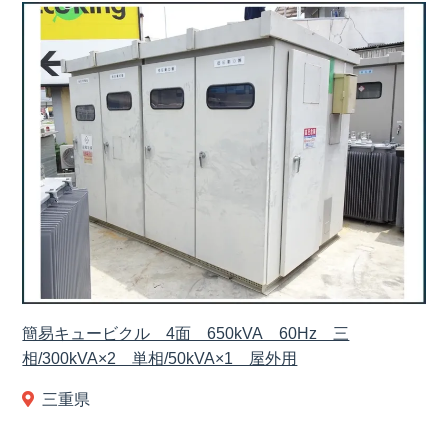
簡易キュービクル 4面 650kVA 60Hz 三
相/300kVA×2 単相/50kVA×1 屋外用
三重県