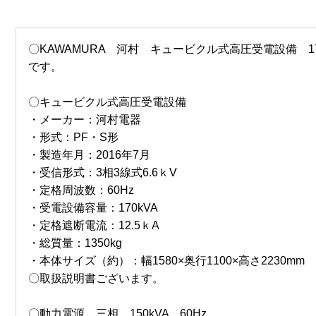
〇KAWAMURA 河村 キュービクル式高圧受電設備 17
です。
〇キュービクル式高圧受電設備
・メーカー：河村電器
・形式：PF・S形
・製造年月：2016年7月
・受信形式：3相3線式6.6ｋV
・定格周波数：60Hz
・受電設備容量：170kVA
・定格遮断電流：12.5ｋA
・総質量：1350kg
・本体サイズ（約）：幅1580×奥行1100×高さ2230mm
〇取扱説明書ございます。
〇動力電源 三相 150kVA 60Hz