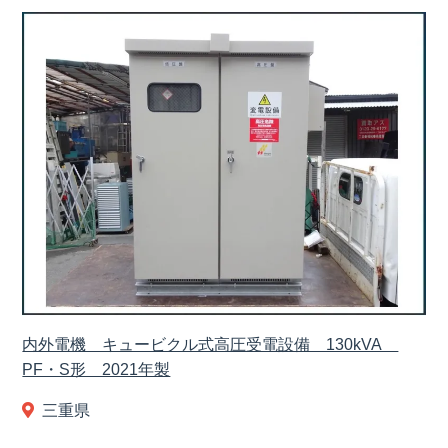
内外電機 キュービクル式高圧受電設備 130kVA
PF・S形 2021年製
三重県