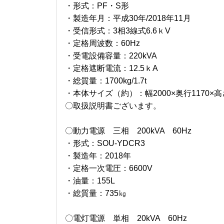
・形式：PF・S形
・製造年月：平成30年/2018年11月
・受信形式：3相3線式6.6ｋV
・定格周波数：60Hz
・受電設備容量：220kVA
・定格遮断電流：12.5ｋA
・総質量：1700kg/1.7t
・本体サイズ（約）：幅2000×奥行1170×高さ
〇取扱説明書ございます。
〇動力電源 三相 200kVA 60Hz
・形式：SOU-YDCR3
・製造年：2018年
・定格一次電圧：6600V
・油量：155L
・総質量：735㎏
〇電灯電源 単相 20kVA 60Hz