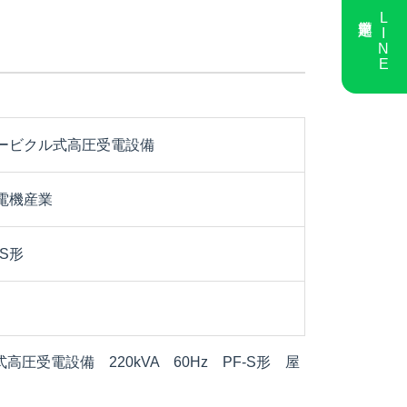
LINE
ービクル式高圧受電設備
電機産業
・S形
圧受電設備 220kVA 60Hz PF-S形 屋