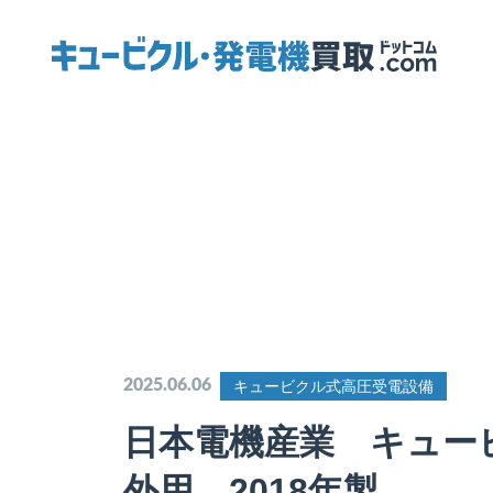
2025.06.06
キュービクル式高圧受電設備
日本電機産業 キュービク
外用 2018年製