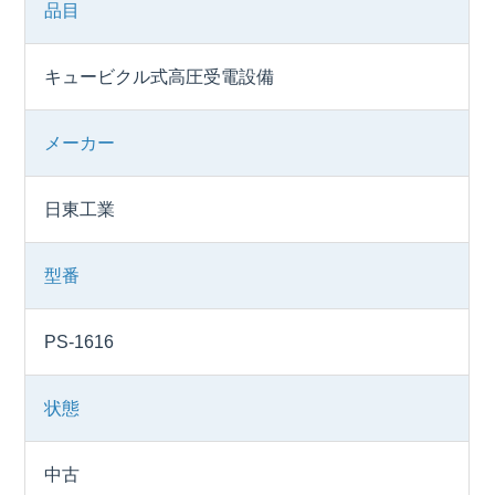
品目
キュービクル式高圧受電設備
メーカー
日東工業
型番
PS-1616
状態
中古