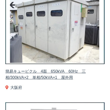
簡易キュービクル 4面 650kVA 60Hz 三
相/300kVA×2 単相/50kVA×1 屋外用
大阪府