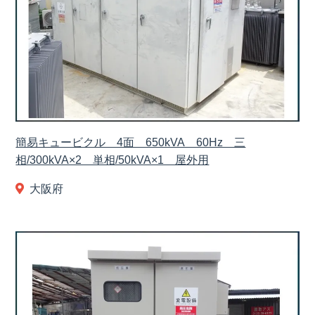
簡易キュービクル 4面 650kVA 60Hz 三
相/300kVA×2 単相/50kVA×1 屋外用
大阪府