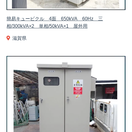
簡易キュービクル 4面 650kVA 60Hz 三
相/300kVA×2 単相/50kVA×1 屋外用
滋賀県