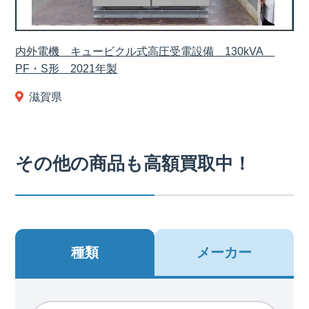
内外電機 キュービクル式高圧受電設備 130kVA
PF・S形 2021年製
滋賀県
その他の商品も高額買取中！
種類
メーカー