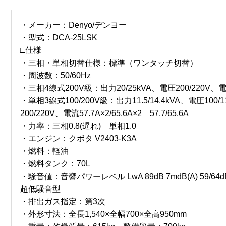
・メーカー：Denyo/デンヨー
・型式：DCA-25LSK
□仕様
・三相・単相切替仕様：標準（ワンタッチ切替）
・周波数：50/60Hz
・三相4線式200V級：出力20/25kVA、電圧200/220V、電流5
・単相3線式100/200V級：出力11.5/14.4kVA、電圧100/1
200/220V、電流57.7A×2/65.6A×2 57.7/65.6A
・力率：三相0.8(遅れ) 単相1.0
・エンジン：クボタ V2403-K3A
・燃料：軽油
・燃料タンク：70L
・騒音値：音響パワーレベル LwA 89dB 7mdB(A) 59/6
超低騒音型
・排出ガス指定：第3次
・外形寸法：全長1,540×全幅700×全高950mm