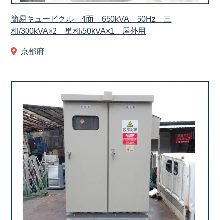
簡易キュービクル 4面 650kVA 60Hz 三
相/300kVA×2 単相/50kVA×1 屋外用
京都府