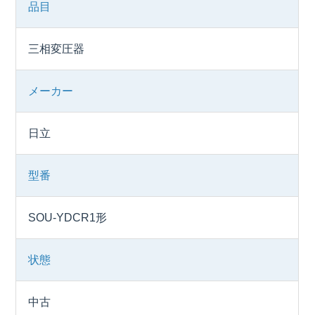
品目
三相変圧器
メーカー
日立
型番
SOU-YDCR1形
状態
中古