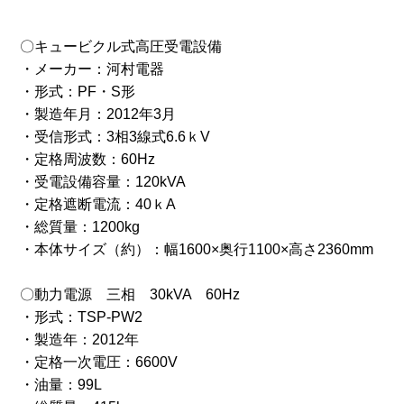
〇キュービクル式高圧受電設備
・メーカー：河村電器
・形式：PF・S形
・製造年月：2012年3月
・受信形式：3相3線式6.6ｋV
・定格周波数：60Hz
・受電設備容量：120kVA
・定格遮断電流：40ｋA
・総質量：1200kg
・本体サイズ（約）：幅1600×奥行1100×高さ2360mm
〇動力電源 三相 30kVA 60Hz
・形式：TSP-PW2
・製造年：2012年
・定格一次電圧：6600V
・油量：99L