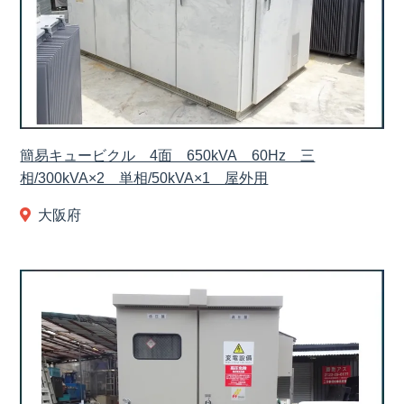
簡易キュービクル 4面 650kVA 60Hz 三
相/300kVA×2 単相/50kVA×1 屋外用
大阪府