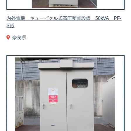
内外電機 キュービクル式高圧受電設備 50kVA PF-
S形
奈良県