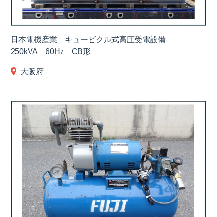
日本電機産業 キュービクル式高圧受電設備
250kVA 60Hz CB形
大阪府