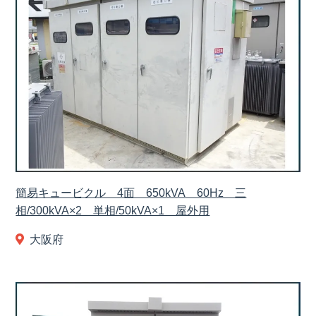
簡易キュービクル 4面 650kVA 60Hz 三
相/300kVA×2 単相/50kVA×1 屋外用
大阪府