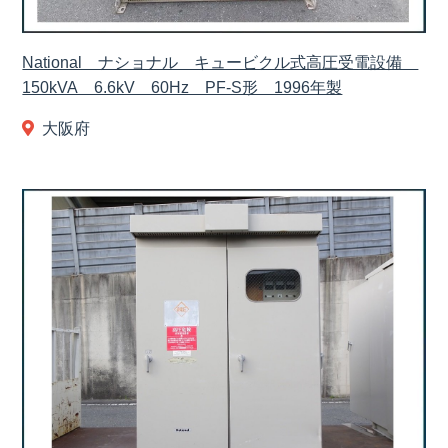
National ナショナル キュービクル式高圧受電設備
150kVA 6.6kV 60Hz PF-S形 1996年製
大阪府